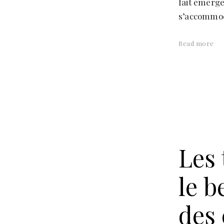
fait émerge
s’accommod
Read more
Les 
le b
des