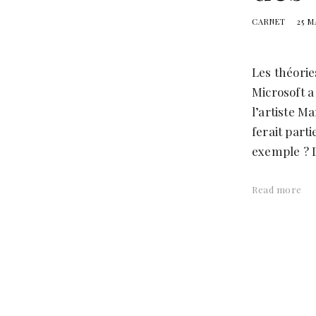
CARNET
25 M
Les théorie
Microsoft a
l’artiste M
ferait part
exemple ? D
Read more