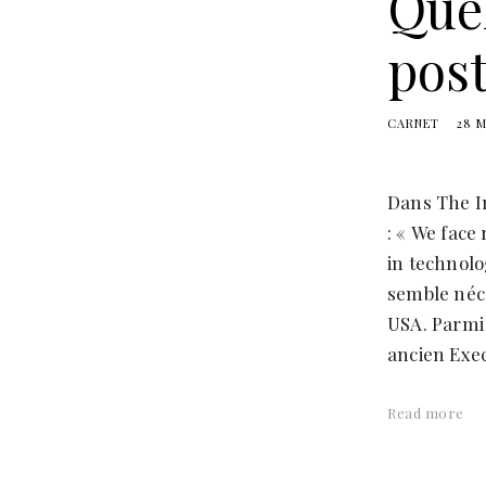
Quel
a
n
post
s
CARNET
28 M
Dans The In
: « We face
in technol
semble néce
USA. Parmi
ancien Exec
Read more