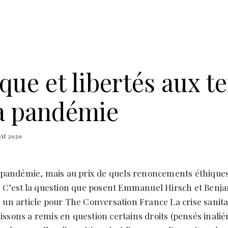
que et libertés aux 
la pandémie
AI 2020
a pandémie, mais au prix de quels renoncements éthiques
? C’est la question que posent Emmanuel Hirsch et Benj
 un article pour The Conversation France La crise sanita
ssons a remis en question certains droits (pensés inalié