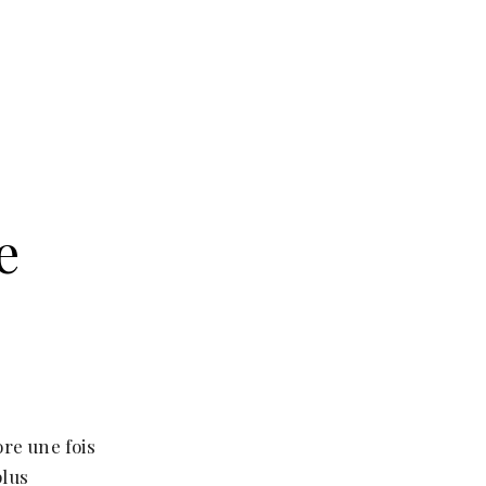
e
ore une fois
plus