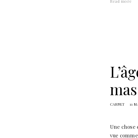
Read more
L’âg
mas
CARNET
11 M
Une chose e
vue comme l