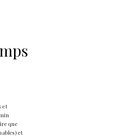
temps
 et
amin
ire que
nables) et