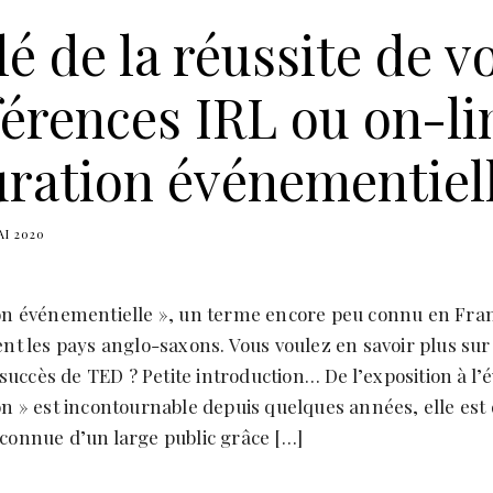
lé de la réussite de v
érences IRL ou on-lin
uration événementiel
AI 2020
ion événementielle », un terme encore peu connu en Fra
ent les pays anglo-saxons. Vous voulez en savoir plus su
le succès de TED ? Petite introduction… De l’exposition à 
on » est incontournable depuis quelques années, elle es
connue d’un large public grâce […]