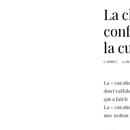
La c
conf
la c
CARNET
13 M
La « curat
dont raffol
qui a fait 
La « curati
une notion 