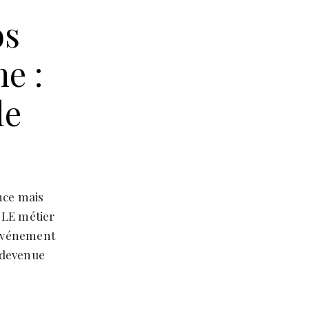
os
e :
le
nce mais
r LE métier
l’événement
t devenue