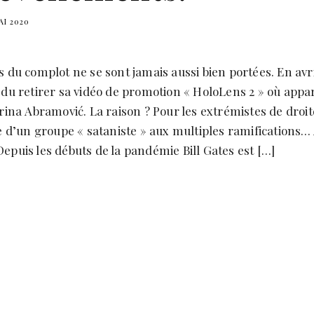
AI 2020
s du complot ne se sont jamais aussi bien portées. En avri
 du retirer sa vidéo de promotion « HoloLens 2 » où appar
arina Abramović. La raison ? Pour les extrémistes de droite
ie d’un groupe « sataniste » aux multiples ramifications…
epuis les débuts de la pandémie Bill Gates est […]