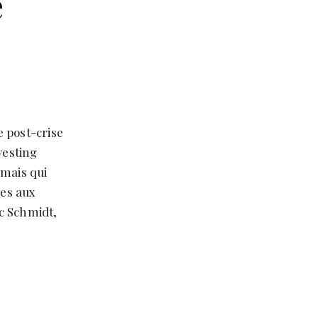
e
e post-crise
vesting
mais qui
ues aux
c Schmidt,