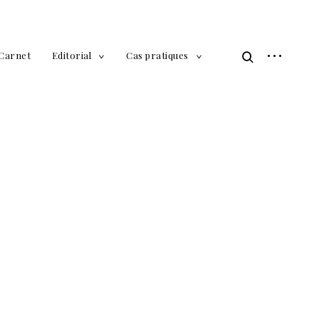
open
Carnet
Editorial
Cas pratiques
open
toggle
toggle
child
child
sidebar
search
menu
menu
form