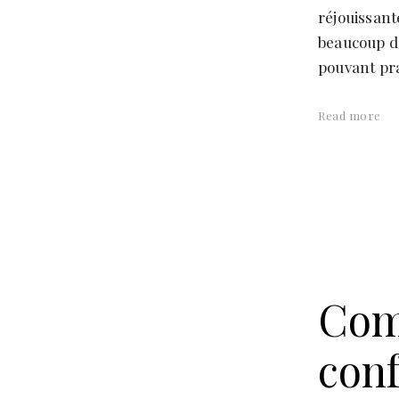
réjouissant
beaucoup d’
pouvant pra
Read more
Com
conf