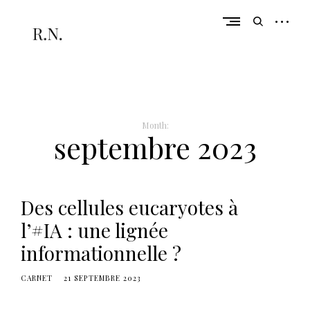
Skip
to
open
open
content
sidebar
search
form
De la réflexion à l'action
r
a
c
Month:
septembre 2023
h
e
l
Des cellules eucaryotes à
n
u
l’#IA : une lignée
l
informationnelle ?
l
a
CARNET
21 SEPTEMBRE 2023
n