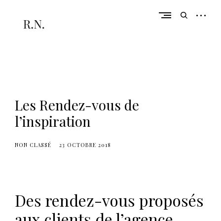
Skip
to
open
open
content
sidebar
search
form
De la réflexion à l'action
r
a
c
Les Rendez-vous de
h
e
l’inspiration
l
n
NON CLASSÉ
23 OCTOBRE 2018
u
l
l
Des rendez-vous proposés
a
n
aux clients de l’agence