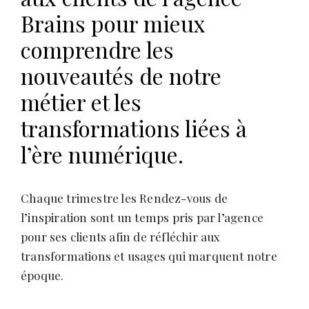
s
Brains pour mieux
comprendre les
nouveautés de notre
métier et les
transformations liées à
l’ère numérique.
Chaque trimestre les Rendez-vous de
l’inspiration sont un temps pris par l’agence
pour ses clients afin de réfléchir aux
transformations et usages qui marquent notre
époque.