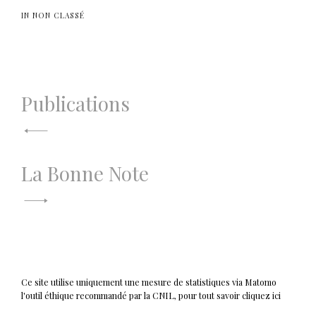
IN NON CLASSÉ
Navigation
Publications
de
l’article
La Bonne Note
Ce site utilise uniquement une mesure de statistiques via Matomo
l'outil éthique recommandé par la CNIL, pour tout savoir cliquez ici