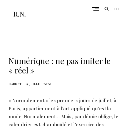
Skip
to
open
open
content
sidebar
search
form
De la réflexion à l'action
r
a
c
Numérique : ne pas imiter le
h
e
« réel »
l
n
CARNET
9 JUILLET 2020
u
l
« Normalement » les premiers jours de juillet, à
l
Paris, appartiennent à l’art appliqué qu’est la
a
mode. Normalement… Mais, pandémie oblige, le
n
calendrier est chamboulé et l’exercice des