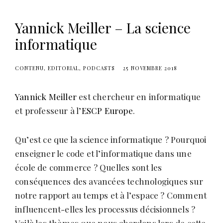
s
Yannick Meiller – La science
informatique
CONTENU
EDITORIAL
PODCASTS
25 NOVEMBRE 2018
Yannick Meiller
est chercheur en informatique
et professeur à l’
ESCP Europe
.
Qu’est ce que la science informatique ? Pourquoi
enseigner le code et l’informatique dans une
école de commerce ? Quelles sont les
conséquences des avancées technologiques sur
notre rapport au temps et à l’espace ? Comment
influencent-elles les processus décisionnels ?
Voilà les thèmes que nous abordons lors de cette