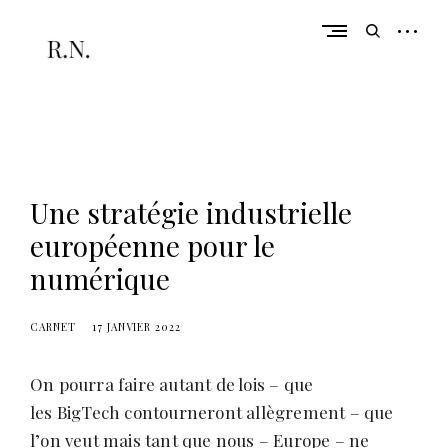
Skip
to
open
open
content
sidebar
search
form
De la réflexion à l'action
r
a
c
Une stratégie industrielle
h
e
européenne pour le
l
numérique
n
u
CARNET
17 JANVIER 2022
l
l
On pourra faire autant de lois – que
a
les BigTech contourneront allègrement – que
n
l’on veut mais tant que nous – Europe – ne