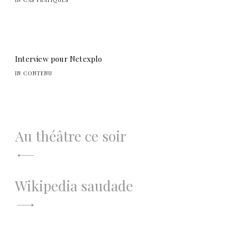
Interview pour Netexplo
IN CONTENU
Navigation
Au théâtre ce soir
de
l’article
Wikipedia saudade