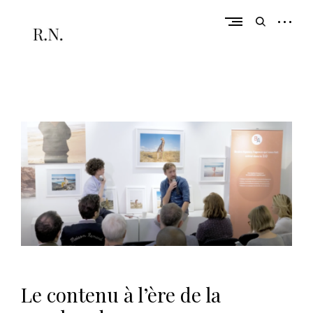
Skip
to
open
open
content
sidebar
search
form
De la réflexion à l'action
r
a
c
h
e
l
n
u
l
l
a
Le contenu à l’ère de la
n