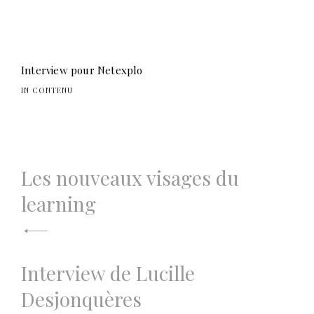
Interview pour Netexplo
IN CONTENU
Navigation
Les nouveaux visages du
de
learning
l’article
Interview de Lucille
Desjonquères