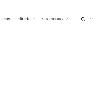
open
Carnet
Editorial
Cas pratiques
open
toggle
toggle
child
child
sidebar
search
menu
menu
form