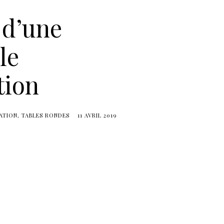
 d’une
le
tion
ATION
TABLES RONDES
11 AVRIL 2019