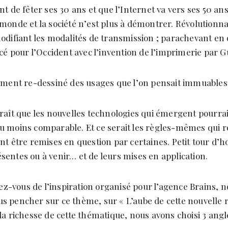
nt de fêter ses 30 ans et que l’Internet va vers ses 50 ans
 monde et la société n’est plus à démontrer. Révolutionnan
modifiant les modalités de transmission ; parachevant en
 pour l’Occident avec l’invention de l’imprimerie par G
tement re-dessiné des usages que l’on pensait immuables
araît que les nouvelles technologies qui émergent pourra
u moins comparable. Et ce serait les règles-mêmes qui r
ent être remises en question par certaines. Petit tour d’
sentes ou à venir… et de leurs mises en application.
-vous de l’inspiration organisé pour l’agence Brains, 
s pencher sur ce thème, sur « L’aube de cette nouvelle 
la richesse de cette thématique, nous avons choisi 3 angl