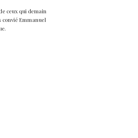
n de ceux qui demain
ons convié Emmanuel
ue.