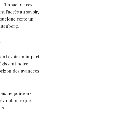
, l’impact de ces
t l’accès au savoir,
 quelque sorte un
utenberg.
.
ient avoir un impact
égissent notre
horizon des avancées
nous ne pouvions
révolution » que
es.