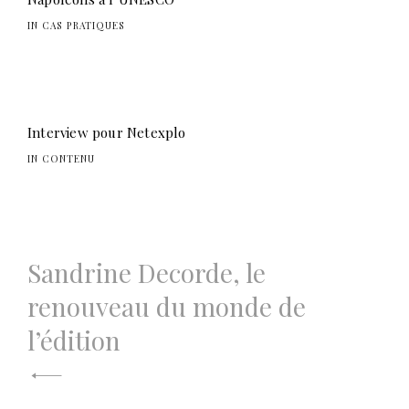
IN CAS PRATIQUES
Interview pour Netexplo
IN CONTENU
Navigation
Sandrine Decorde, le
de
renouveau du monde de
l’article
l’édition