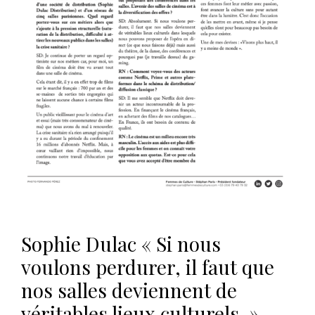
s
Sophie Dulac « Si nous
voulons perdurer, il faut que
nos salles deviennent de
véritables lieux culturels. »