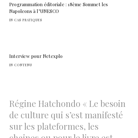
Programmation éditoriale : 18ème Sommet les
Napoleons à l’UNESCO
IN CAS PRATIQUES
Interview pour Netexplo
IN CONTENU
Navigation
Régine Hatchondo « Le besoin
de
de culture qui s’est manifesté
l’article
sur les plateformes, les
chaines ou pour le livre est