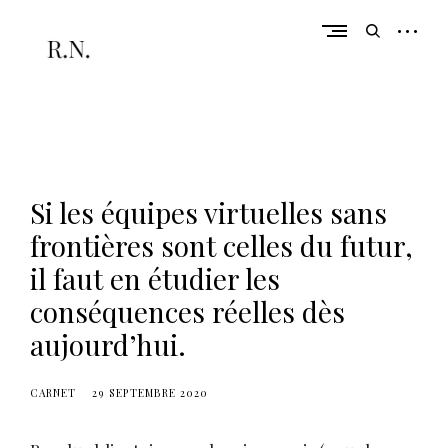
Skip
to
open
open
content
sidebar
search
form
De la réflexion à l'action
r
a
c
Si les équipes virtuelles sans
h
e
frontières sont celles du futur,
l
il faut en étudier les
n
conséquences réelles dès
u
aujourd’hui.
l
l
CARNET
29 SEPTEMBRE 2020
a
n