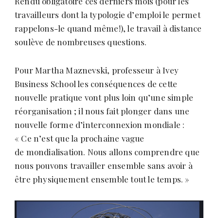
Rendu obligatoire ces derniers mois (pour les
s
travailleurs dont la typologie d’emploi le permet
rappelons-le quand même!), le travail à distance
soulève de nombreuses questions.
Pour Martha Maznevski, professeur à Ivey
Business School les conséquences de cette
nouvelle pratique vont plus loin qu’une simple
réorganisation ; il nous fait plonger dans une
nouvelle forme d’interconnexion mondiale :
« Ce n’est que la prochaine vague
de mondialisation. Nous allons comprendre que
nous pouvons travailler ensemble sans avoir à
être physiquement ensemble tout le temps. »