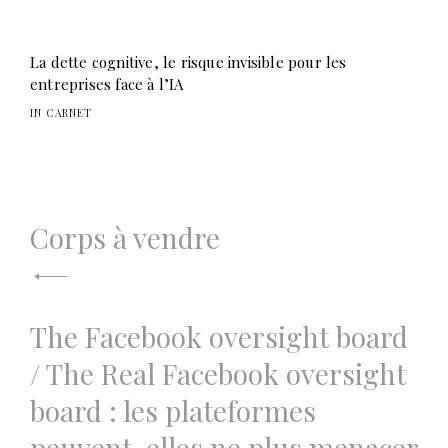
La dette cognitive, le risque invisible pour les
entreprises face à l’IA
IN CARNET
Navigation
Corps à vendre
de
l’article
The Facebook oversight board
/ The Real Facebook oversight
board : les plateformes
peuvent-elles ne plus menacer